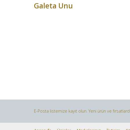
Galeta Unu
E-Posta listemize kayıt olun. Yeni ürün ve fırsatlar