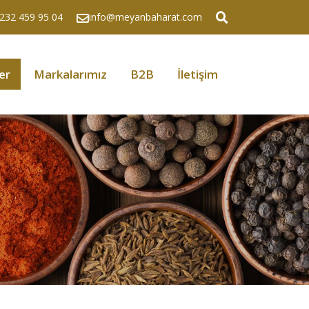
232 459 95 04
info@meyanbaharat.com
er
Markalarımız
B2B
İletişim