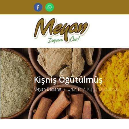
Kişniş Öğütülmüş
Meyan Baharat
Ürünler
Kişniş Öğütülmüş