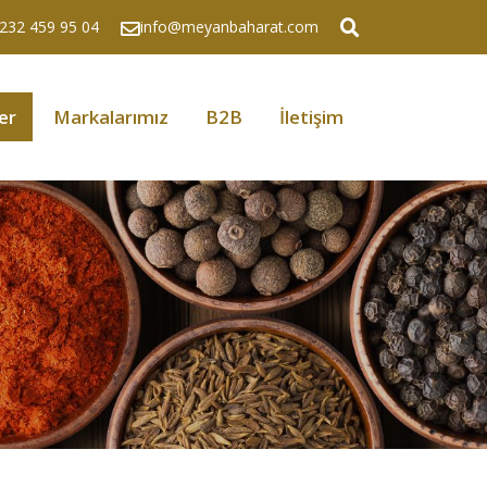
232 459 95 04
info@meyanbaharat.com
er
Markalarımız
B2B
İletişim