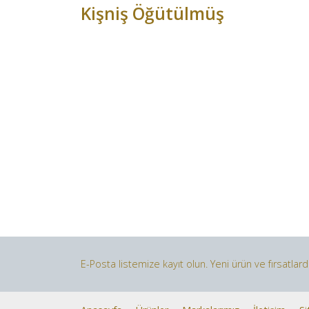
Kişniş Öğütülmüş
E-Posta listemize kayıt olun. Yeni ürün ve fırsatlar